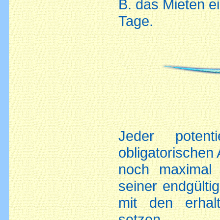
B. das Mieten e
Tage.
Jeder potent
obligatorischen
noch maximal 
seiner endgülti
mit den erhal
setzen.