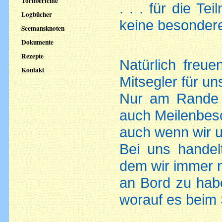
Törnberichte
. . . für die T
Logbücher
keine besonder
Seemansknoten
Dokumente
Rezepte
Natürlich freu
Kontakt
Mitsegler für u
Nur am Rande s
auch Meilenbesc
auch wenn wir u
Bei uns handel
dem wir immer 
an Bord zu habe
worauf es beim