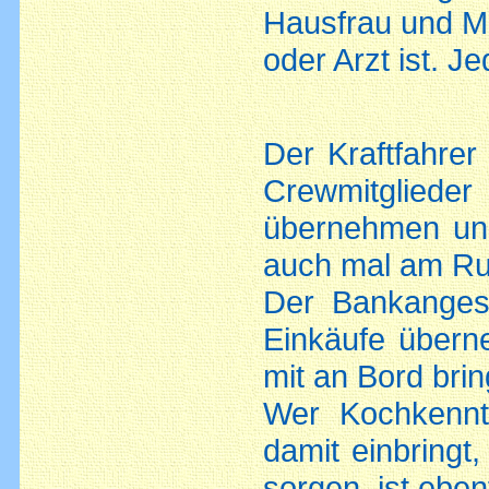
Hausfrau und M
oder Arzt ist. J
Der Kraftfahrer
Crewmitgliede
übernehmen und
auch mal am Ru
Der Bankangest
Einkäufe übern
mit an Bord bri
Wer Kochkenntn
damit einbringt
sorgen, ist ebe