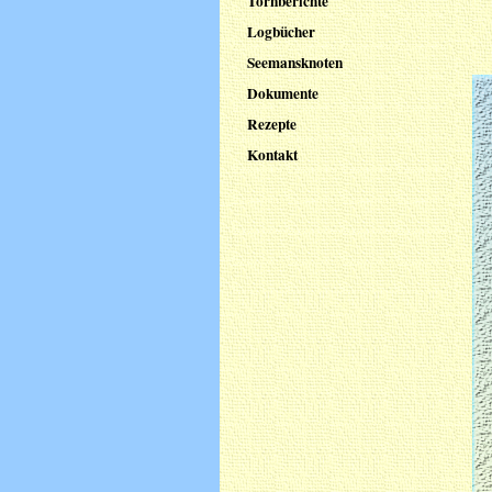
Törnberichte
Logbücher
Seemansknoten
Dokumente
Rezepte
Kontakt